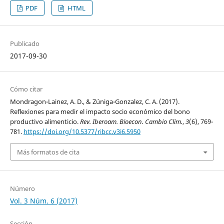
PDF
HTML
Publicado
2017-09-30
Cómo citar
Mondragon-Lainez, A. D., & Zúniga-Gonzalez, C. A. (2017).
Reflexiones para medir el impacto socio económico del bono
productivo alimenticio.
Rev. Iberoam. Bioecon. Cambio Clim.
,
3
(6), 769-
781.
https://doi.org/10.5377/ribcc.v3i6.5950
Más formatos de cita
Número
Vol. 3 Núm. 6 (2017)
Sección