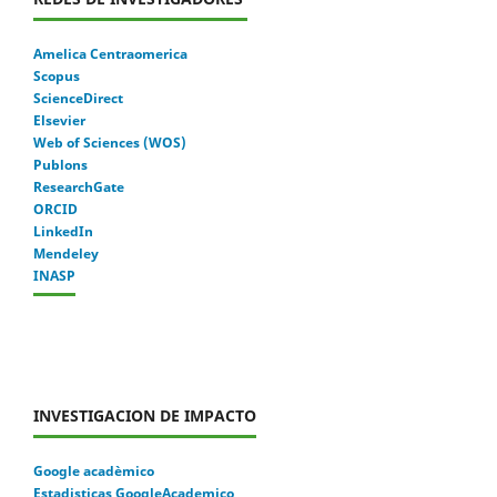
Amelica Centraomerica
Scopus
ScienceDirect
Elsevier
Web of Sciences (WOS)
Publons
ResearchGate
ORCID
LinkedIn
Mendeley
INASP
INVESTIGACION DE IMPACTO
Google acadèmico
Estadisticas GoogleAcademico