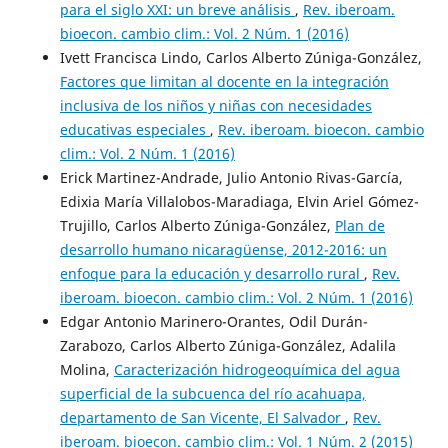
para el siglo XXI: un breve análisis
,
Rev. iberoam.
bioecon. cambio clim.: Vol. 2 Núm. 1 (2016)
Ivett Francisca Lindo, Carlos Alberto Zúniga-González,
Factores que limitan al docente en la integración
inclusiva de los niños y niñas con necesidades
educativas especiales
,
Rev. iberoam. bioecon. cambio
clim.: Vol. 2 Núm. 1 (2016)
Erick Martinez-Andrade, Julio Antonio Rivas-García,
Edixia María Villalobos-Maradiaga, Elvin Ariel Gómez-
Trujillo, Carlos Alberto Zúniga-González,
Plan de
desarrollo humano nicaragüense, 2012-2016: un
enfoque para la educación y desarrollo rural
,
Rev.
iberoam. bioecon. cambio clim.: Vol. 2 Núm. 1 (2016)
Edgar Antonio Marinero-Orantes, Odil Durán-
Zarabozo, Carlos Alberto Zúniga-González, Adalila
Molina,
Caracterización hidrogeoquímica del agua
superficial de la subcuenca del río acahuapa,
departamento de San Vicente, El Salvador
,
Rev.
iberoam. bioecon. cambio clim.: Vol. 1 Núm. 2 (2015)