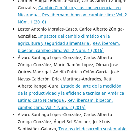
Carmen Abigail Betanco-Ponce, Carlos Alberto Zúniga-
González,
Cambio Climático y sus consecuencias en
Nicaragua
,
Rev. iberoam. bioecon. cambio clim.: Vol. 2
Núm. 1 (2016)
Lester Antonio Morales-Casco, Carlos Alberto Zúniga-
González,
Impactos del cambio climático en la
agricultura y seguridad alimentaria
,
Rev. iberoam.
bioecon. cambio clim.: Vol. 2 Núm. 1 (2016)
Álvaro Santiago López-González, Carlos Alberto
Zúniga-González, Mario Ramón López, Olman José
Quirós-Madrigal, Adelfa Patricia Colón-García, José
Navas-Calderón, Erick Martínez-Andrades, Raúl
Alberto Rangel-Cura,
Estado del arte de la medición
de la productividad y la eficiencia técnica en América
Latina: Caso Nicaragua
,
Rev. iberoam. bioecon.
cambio clim.: Vol. 1 Núm. 2 (2015)
Alvaro Santiago López-González, Carlos Alberto
Zuniga-González, Ángel Sol-Sánchez, José Luis
Santiváñez-Galarza,
Teorías del desarrollo sustentable