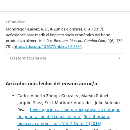
Cómo citar
Mondragon-Lainez, A. D., & Zúniga-Gonzalez, C. A. (2017).
Reflexiones para medir el impacto socio económico del bono
productivo alimenticio.
Rev. Iberoam. Bioecon. Cambio Clim.
,
3
(6), 769-
781.
https://doi.org/10.5377/ribcc.v3i6.5950
Más formatos de cita
Artículos más leídos del mismo autor/a
Carlos Alberto Zúniga-González, Marvin Rafael
Jarquín-Saez, Erick Martinez-Andrades, Julio Antonio
Rivas,
Investigación acción participativa: Un enfoque
de generación del conocimiento
,
Rev. iberoam.
bioecon. cambio clim.: Vol. 2 Núm. 1 (2016)