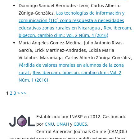
Domingo Samuel Bermúdez-León, Carlos Alberto
Zúniga-González,
Las tecnologías de información y
comunicación (TIC) como respuesta a necesidades
educativas zonas rurales en Nicaragua
,
Rev. iberoam.
bioecon. cambio clim.: Vol. 2 Núm. 4 (2016)
Maria Angeles Gomez-Medina, Julio Antonio Rivas-
García, Erick Martinez-Andrades, Edixia Maria
Villalobos-Maradiaga, Carlos Alberto Zúniga-González,
Pérdida de valores morales en alumnos de la zona
rural
,
Rev. iberoam. bioecon. cambio clim.: Vol. 2
Núm. 1 (2016)
1
2
3
>
>>
Establecido por INASP en 2012. Gestionado
por
CNU
,
UNAH
y
CBUES
.
Central American Journals Online (CAMJOL)
es un servicio para proporcionar publicaciones en línea