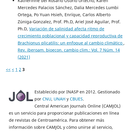
Katherinne del Rosario Osorio Urtecho, Karen
Mercedes Palacios Sánchez, Dalia Mercedes Lumbi
Ortega, Po Yuan Hsieh, Enríque, Carlos Alberto
Zúniga-Gonzalez, Prof. Ph.D, Ariel José Aguilar, Prof.
Ph.D,
Variación de salinidad afecta ritmo de
crecimiento poblacional y capacidad reproductiva de
Brachionus plicatilis: un enfoque al cambio climático
,
Rev. iberoam. bioecon. cambio clim.: Vol. 7 Núm. 14
(2021)
<<
<
1
2
3
Establecido por INASP en 2012. Gestionado
por
CNU
,
UNAH
y
CBUES
.
Central American Journals Online (CAMJOL)
es un servicio para proporcionar publicaciones en línea
de revistas de Centroamérica. Para obtener más
información sobre CAMJOL y cómo unirse al servicio,