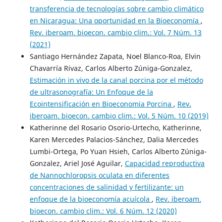
transferencia de tecnologías sobre cambio climático
en Nicaragua: Una oportunidad en la Bioeconomía
,
Rev. iberoam. bioecon. cambio clim.: Vol. 7 Núm. 13
(2021)
Santiago Hernández Zapata, Noel Blanco-Roa, Elvin
Chavarría Rivaz, Carlos Alberto Zúniga-Gonzalez,
Estimación in vivo de la canal porcina por el método
de ultrasonografía: Un Enfoque de la
Ecointensificación en Bioeconomia Porcina
,
Rev.
iberoam. bioecon. cambio clim.: Vol. 5 Núm. 10 (2019)
Katherinne del Rosario Osorio-Urtecho, Katherinne,
Karen Mercedes Palacios-Sánchez, Dalia Mercedes
Lumbi-Ortega, Po Yuan Hsieh, Carlos Alberto Zúniga-
Gonzalez, Ariel José Aguilar,
Capacidad reproductiva
de Nannochloropsis oculata en diferentes
concentraciones de salinidad y fertilizante: un
enfoque de la bioeconomía acuícola
,
Rev. iberoam.
bioecon. cambio clim.: Vol. 6 Núm. 12 (2020)