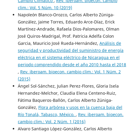
Cambio Climático
,
Rev. iberoam. bioecon. cambio
clim.: Vol. 5 Núm. 10 (2019)
Napoleón Blanco-Orozco, Carlos Alberto Zúniga-
González, Jaime Torres, Eduardo Arce-Díaz, Erick
Martínez-Andrade, Rafaela Dios-Palomares, Olman
José Quiros-Madrigal, Prof. Patricia Adelfa Colon
Garcia, Mauricio José Rueda-Hernández,
Análisis de
seguridad y productividad del suministro de energía
eléctrica en el sistema eléctrico de Nicaragua en el
periodo comprendido desde el año 2010 hasta el 2018
,
Rev. iberoam. bioecon. cambio clim.: Vol. 1 Núm. 2
(2015)
Ángel Sol-Sánchez, Julian Perez-Flores, Gloria Isela
Hernandez-Melchor, Claudia Elena Centeno-Ruiz,
Fátima Baqueros-Ballón, Carlos Alberto Zúniga-
González,
Flora arbórea y usos en la cuenca baja del
Río Tonalá, Tabasco, México.
,
Rev. iberoam. bioecon.
cambio clim.: Vol. 2 Núm. 1 (2016)
Alvaro Santiago López-González, Carlos Alberto