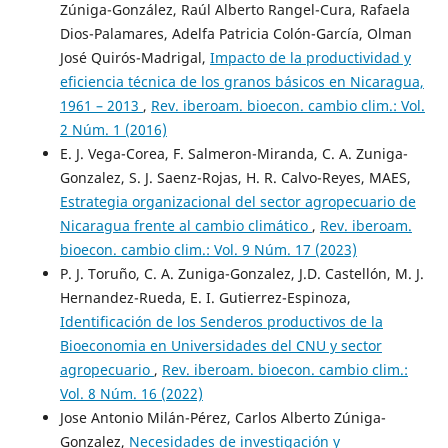
Zúniga-González, Raúl Alberto Rangel-Cura, Rafaela
Dios-Palamares, Adelfa Patricia Colón-García, Olman
José Quirós-Madrigal,
Impacto de la productividad y
eficiencia técnica de los granos básicos en Nicaragua,
1961 – 2013
,
Rev. iberoam. bioecon. cambio clim.: Vol.
2 Núm. 1 (2016)
E. J. Vega-Corea, F. Salmeron-Miranda, C. A. Zuniga-
Gonzalez, S. J. Saenz-Rojas, H. R. Calvo-Reyes, MAES,
Estrategia organizacional del sector agropecuario de
Nicaragua frente al cambio climático
,
Rev. iberoam.
bioecon. cambio clim.: Vol. 9 Núm. 17 (2023)
P. J. Toruño, C. A. Zuniga-Gonzalez, J.D. Castellón, M. J.
Hernandez-Rueda, E. I. Gutierrez-Espinoza,
Identificación de los Senderos productivos de la
Bioeconomia en Universidades del CNU y sector
agropecuario
,
Rev. iberoam. bioecon. cambio clim.:
Vol. 8 Núm. 16 (2022)
Jose Antonio Milán-Pérez, Carlos Alberto Zúniga-
Gonzalez,
Necesidades de investigación y