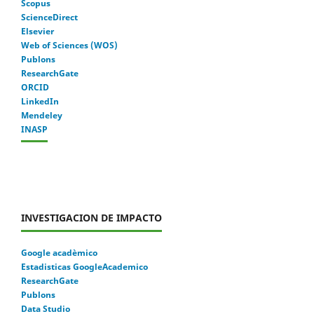
Scopus
ScienceDirect
Elsevier
Web of Sciences (WOS)
Publons
ResearchGate
ORCID
LinkedIn
Mendeley
INASP
INVESTIGACION DE IMPACTO
Google acadèmico
Estadisticas GoogleAcademico
ResearchGate
Publons
Data Studio