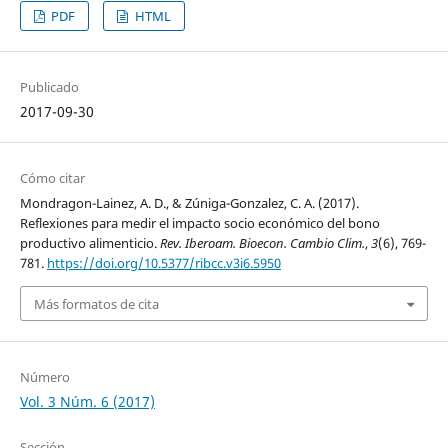
PDF
HTML
Publicado
2017-09-30
Cómo citar
Mondragon-Lainez, A. D., & Zúniga-Gonzalez, C. A. (2017).
Reflexiones para medir el impacto socio económico del bono
productivo alimenticio.
Rev. Iberoam. Bioecon. Cambio Clim.
,
3
(6), 769-
781.
https://doi.org/10.5377/ribcc.v3i6.5950
Más formatos de cita
Número
Vol. 3 Núm. 6 (2017)
Sección