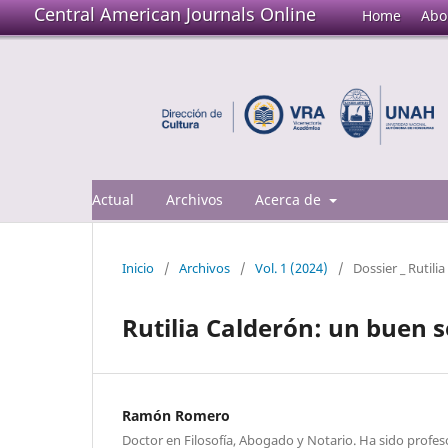
Central American Journals Online
Home
Abo
Actual
Archivos
Acerca de
Inicio
/
Archivos
/
Vol. 1 (2024)
/
Dossier _ Rutili
Rutilia Calderón: un buen
Ramón Romero
Doctor en Filosofía, Abogado y Notario. Ha sido profeso