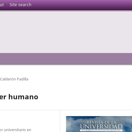
ut
Site search
a Calderón Padilla
 ser humano
r universitario en