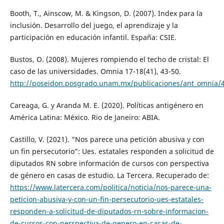
Booth, T., Ainscow, M. & Kingson, D. (2007). Index para la
inclusión. Desarrollo del juego, el aprendizaje y la
participación en educación infantil. España: CSIE.
Bustos, O. (2008). Mujeres rompiendo el techo de cristal: El
caso de las universidades. Omnia 17-18(41), 43-50.
http://poseidon.posgrado.unam.mx/publicaciones/ant_omnia/4
Careaga, G. y Aranda M. E. (2020). Políticas antigénero en
América Latina: México. Rio de Janeiro: ABIA.
Castillo, V. (2021). “Nos parece una petición abusiva y con
un fin persecutorio”: Ues. estatales responden a solicitud de
diputados RN sobre información de cursos con perspectiva
de género en casas de estudio. La Tercera. Recuperado de:
https://www.latercera.com/politica/noticia/nos-parece-una-
peticion-abusiva-y-con-un-fin-persecutorio-ues-estatales-
responden-a-solicitud-de-diputados-rn-sobre-informacion-
de-cursos-con-perspectiva-de-genero-en-casas-de-