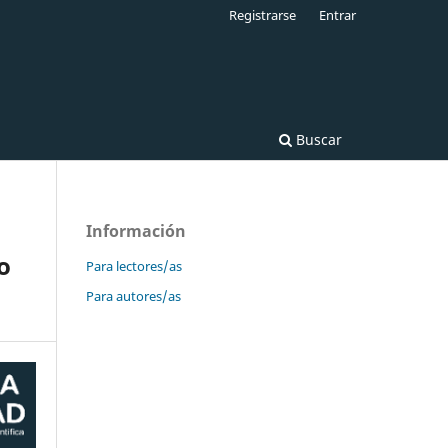
Registrarse
Entrar
Buscar
Información
o
Para lectores/as
Para autores/as