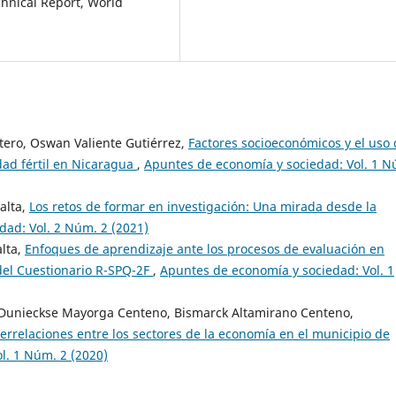
chnical Report, World
tero, Oswan Valiente Gutiérrez,
Factores socioeconómicos y el uso
ad fértil en Nicaragua
,
Apuntes de economía y sociedad: Vol. 1 N
alta,
Los retos de formar en investigación: Una mirada desde la
ad: Vol. 2 Núm. 2 (2021)
alta,
Enfoques de aprendizaje ante los procesos de evaluación en
del Cuestionario R-SPQ-2F
,
Apuntes de economía y sociedad: Vol. 1
a, Dunieckse Mayorga Centeno, Bismarck Altamirano Centeno,
terrelaciones entre los sectores de la economía en el municipio de
l. 1 Núm. 2 (2020)