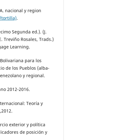
A. nacional y region
tortilla)
.
cimo Segunda ed.). (J.
. Treviño Rosales, Trads.)
gage Learning.
Bolivariana para los
o de los Pueblos (alba-
 venezolano y regional.
ano 2012-2016.
ternacional: Teoría y
,2012.
cio exterior y política
dicadores de posición y