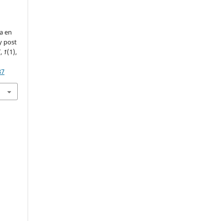
a en
y post
d
,
1
(1),
37