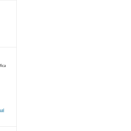
fica
ual