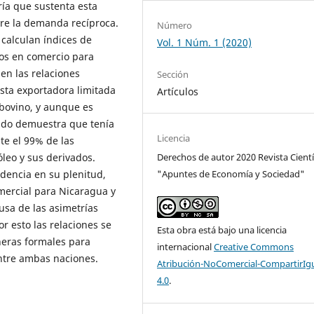
ría que sustenta esta
bre la demanda recíproca.
Número
 calculan índices de
Vol. 1 Núm. 1 (2020)
os en comercio para
en las relaciones
Sección
sta exportadora limitada
Artículos
 bovino, y aunque es
iado demuestra que tenía
Licencia
te el 99% de las
Derechos de autor 2020 Revista Cientí
leo y sus derivados.
"Apuntes de Economía y Sociedad"
dencia en su plenitud,
mercial para Nicaragua y
usa de las asimetrías
r esto las relaciones se
Esta obra está bajo una licencia
neras formales para
internacional
Creative Commons
entre ambas naciones.
Atribución-NoComercial-CompartirIg
4.0
.