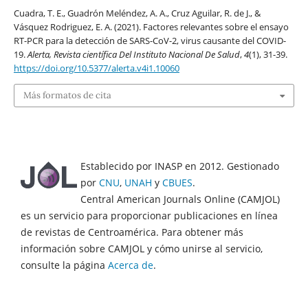
Cuadra, T. E., Guadrón Meléndez, A. A., Cruz Aguilar, R. de J., &
Vásquez Rodriguez, E. A. (2021). Factores relevantes sobre el ensayo
RT-PCR para la detección de SARS-CoV-2, virus causante del COVID-
19.
Alerta, Revista científica Del Instituto Nacional De Salud
,
4
(1), 31-39.
https://doi.org/10.5377/alerta.v4i1.10060
Más formatos de cita
Establecido por INASP en 2012. Gestionado
por
CNU
,
UNAH
y
CBUES
.
Central American Journals Online (CAMJOL)
es un servicio para proporcionar publicaciones en línea
de revistas de Centroamérica. Para obtener más
información sobre CAMJOL y cómo unirse al servicio,
consulte la página
Acerca de
.