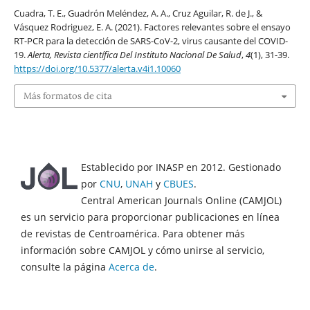
Cuadra, T. E., Guadrón Meléndez, A. A., Cruz Aguilar, R. de J., &
Vásquez Rodriguez, E. A. (2021). Factores relevantes sobre el ensayo
RT-PCR para la detección de SARS-CoV-2, virus causante del COVID-
19.
Alerta, Revista científica Del Instituto Nacional De Salud
,
4
(1), 31-39.
https://doi.org/10.5377/alerta.v4i1.10060
Más formatos de cita
Establecido por INASP en 2012. Gestionado
por
CNU
,
UNAH
y
CBUES
.
Central American Journals Online (CAMJOL)
es un servicio para proporcionar publicaciones en línea
de revistas de Centroamérica. Para obtener más
información sobre CAMJOL y cómo unirse al servicio,
consulte la página
Acerca de
.