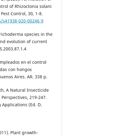
trol of Rhizoctonia solani
Pest Control, 30, 1-8.
86/s41938-020-00246-9
richoderma species in the
and evolution of current
IS.2003.87.1.4
mpleados en el control
adas con hongos
uenos Aires. AR. 338 p.
th, A Natural Insecticide
 Perspectives, 219-247.
Applications (Ed. D.
011). Plant growth-