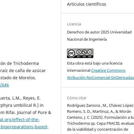
Artículos científicos
Licencia
Derechos de autor 2025 Universidad
Nacional de Ingeniería
Esta obra está bajo una licencia
ación de Trichoderma
internacional
Creative Commons
raíz de caña de azúcar
Atribución-NoComercial-SinDerivadas
Estado de Morelos.
5/646
Cómo citar
erta, L.M., Reyes, E.
phyra umbilical R.) in
Rodríguez Zamora , M., Chávez López , 
Romero, S. D., Martinuz, A., & Morán
 Rifai. Journal of Pure &
Centeno, J. C. (2025). Formulación a b
l.org/effect-of-the-
Trichoderma sp. Cepa FRACIII, evalua
-biopreparations-based-
de la viabilidad y concentración de