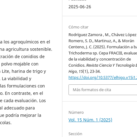
2025-06-26
Cómo citar
Rodríguez Zamora , M., Chávez López , 
Romero, S. D., Martinuz, A., & Morán
a los agroquímicos en el
Centeno, J. C. (2025). Formulación a b
na agricultura sostenible.
Trichoderma sp. Cepa FRACIII, evalua
tración de conidios de
de la viabilidad y concentración de
 polvo mojable con
Conidios.
Revista Ciencia Y Tecnología E
 Lite, harina de trigo y
Higo
,
15
(1), 23-34.
https://doi.org/10.5377/elhigo.v15i1
 La viabilidad y
 las formulaciones con
Más formatos de cita
io. En contraste, en el
re cada evaluación. Los
ial adecuado para
Número
que podría mejorar la
Vol. 15 Núm. 1 (2025)
colas.
Sección