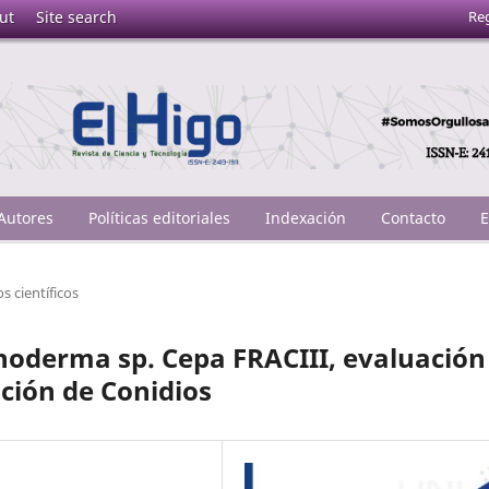
Reg
ut
Site search
 Autores
Políticas editoriales
Indexación
Contacto
E
os científicos
hoderma sp. Cepa FRACIII, evaluación
ación de Conidios