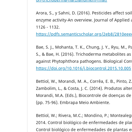
Arora, S., y Sahni, D. (2016). Pesticides affect so
enzyme activity-An overview. Journal of Applied 
1126 - 1132.
https://pdfs.semanticscholar.org/2eb8/2810ee
Bae, S. J., Mohanta, T. K., Chung, J. Y., Ryu, M., P
S., & Bae, H. (2016). Trichoderma metabolites as
against Phytophthora pathogens. Biological Cont
https://doi.org/10.1016/j.biocontrol.2015.10.005
Bettiol, W., Morandi, M. A., Corrêa, E. B., Pinto, Z. 
Zambolim, L., & Costa, J. C. (2014). Produtos alter
Morandi, M.A. (Eds.), Biocontrole de doenças de
(pp. 75-96). Embrapa Meio Ambiente.
Bettiol, W.; Rivera, M.C.; Mondino, P.; Montealegr
2014. Control biológico de enfermedades de pla
Control biológico de enfermedades de plantas en