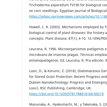
Trichoderma asperellum TV190 for biological con
on corn seedlings. Egyptian Journal of Biological 
https://ejbpc.springeropen.com/articles/10.11
Howell, C. R. (2003). Mechanisms employed by T
biological control of plant diseases: the history 
concepts. Plant disease, 87(1), 4-10. 10.1094/PD
Leucona, R. 1996. Microorganismos patógenos e
microbiano de insectos plagas. Técnicas emple
entomopatógenos. Ed. Leucona, R. Pra edición. B
Losic, D., & Korunic, Z. (2018). Diatomaceous Ear
for Stored Grain Protection: Recent Progress and
Diatom Nanotechnology: Progress and Emerging 
Losic). RSC Publishing, Cambridge, UK.
https://doi.org/10.1039/9781788010160-00219
Masunaka, A., Hyakumachi, M., y Takenaka, S. (2