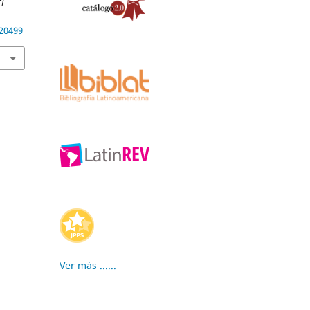
l
.20499
Ver más ......