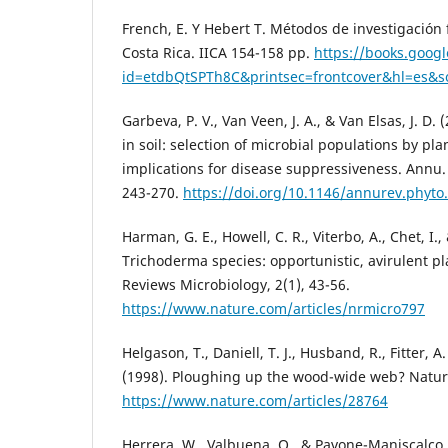
French, E. Y Hebert T. Métodos de investigación f
Costa Rica. IICA 154-158 pp.
https://books.goog
id=etdbQtSPTh8C&printsec=frontcover&hl=es&
Garbeva, P. V., Van Veen, J. A., & Van Elsas, J. D. 
in soil: selection of microbial populations by pla
implications for disease suppressiveness. Annu. 
243-270.
https://doi.org/10.1146/annurev.phyto
Harman, G. E., Howell, C. R., Viterbo, A., Chet, I.,
Trichoderma species: opportunistic, avirulent p
Reviews Microbiology, 2(1), 43-56.
https://www.nature.com/articles/nrmicro797
Helgason, T., Daniell, T. J., Husband, R., Fitter, A.
(1998). Ploughing up the wood-wide web? Nature
https://www.nature.com/articles/28764
Herrera, W., Valbuena, O., & Pavone-Maniscalco, 