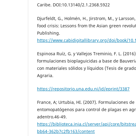
Caribe. DOI:10.13140/2.1.2368.5922
Djurfeldt, G., Holmén, H., Jirstrom, M., y Larsson,
food crisis: Lessons from the Asian green revolu
Publishing.
https://www.cabidigitallibrary.org/doi/book/1
Espinosa Ruíz, G. y Vallejos Treminio, F. L. (2016
formulaciones bioplaguicidas a base de Bauveria
con materiales sólidos y líquidos (Tesis de grad
Agraria.
https://repositorio.una.edu.ni/id/eprint/3387
France, A; Urtubia, HI. (2007). Formulaciones d
entomopatógenos para control de plagas en agri
adentro.46-49.
https://biblioteca.inia.cl/server/api/core/bitst
bb64-362b7c2fb163/content