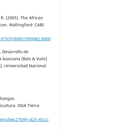
 R. (2005). The African
tion. Wallingford: CABI
0.1079/9780851999982.0000
). Desarrollo de
 bassiana (Bals & Vuils)
o), Universidad Nacional
e hongos
cultura. INIA Tierra
reams/b4c27b9f-c425-45c2-