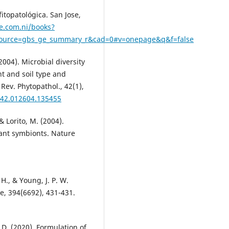
itopatológica. San Jose,
le.com.ni/books?
source=gbs_ge_summary_r&cad=0#v=onepage&q&f=false
(2004). Microbial diversity
nt and soil type and
Rev. Phytopathol., 42(1),
.42.012604.135455
 & Lorito, M. (2004).
lant symbionts. Nature
 H., & Young, J. P. W.
, 394(6692), 431-431.
D. (2020). Formulation of