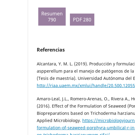
Resumen
790
PDF 280
Referencias
Alcantara, Y. M. L. (2019). Producción y formul
aspperellum para el manejo de patógenos de la 
(Tesis de maestria). Universidad Autónoma del 
http://riaa.uaem.mx/xmlui/handle/20.500.1205
Amaro-Leal, J.L., Romero-Arenas, O., Rivera A., Hu
(2016). Effect of the Formulation of Seaweed (Por
Biopreparations based on Trichoderma harzianum
Applied Microbiology.
https://microbiologyjourna
formulation-of-seaweed-porphyra-umbilical-r-in
on-trichoderma-harzianumem-rifai/