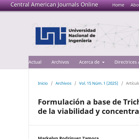
Central American Journals Online
Home
Abo
Actual
Archivos
Acerca de
Directrices
Inicio
/
Archivos
/
Vol. 15 Núm. 1 (2025)
/
Artícul
Formulación a base de Tric
de la viabilidad y concentr
Markelyn Rodríguez Zamora