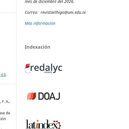
mes de diciembre del 2026.
Correo:
revista
elhigo@uni.edu.ni
Más información
Indexación
 4.0
.
F. A.,
ase de
ción