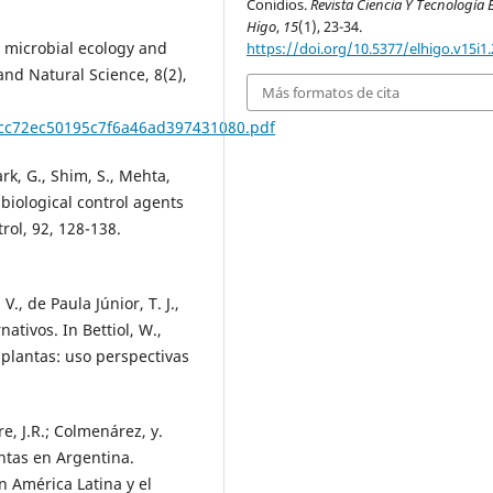
Conidios.
Revista Ciencia Y Tecnología E
Higo
,
15
(1), 23-34.
il microbial ecology and
https://doi.org/10.5377/elhigo.v15i1
and Natural Science, 8(2),
Más formatos de cita
ecc72ec50195c7f6a46ad397431080.pdf
ark, G., Shim, S., Mehta,
 biological control agents
rol, 92, 128-138.
V., de Paula Júnior, T. J.,
nativos. In Bettiol, W.,
 plantas: uso perspectivas
e, J.R.; Colmenárez, y.
ntas en Argentina.
 América Latina y el