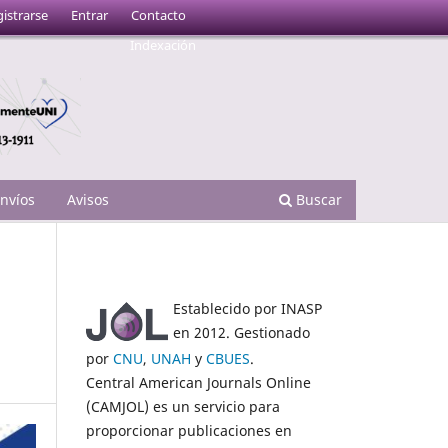
istrarse
Entrar
Contacto
Indexación
nvíos
Avisos
Buscar
Establecido por INASP
en 2012. Gestionado
por
CNU
,
UNAH
y
CBUES
.
Central American Journals Online
(CAMJOL) es un servicio para
proporcionar publicaciones en