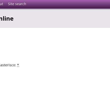
ut
Site search
nline
asterisco:
*