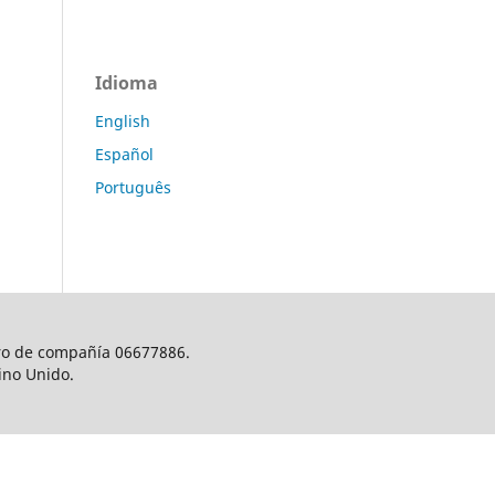
Idioma
English
Español
Português
ero de compañía 06677886.
ino Unido.