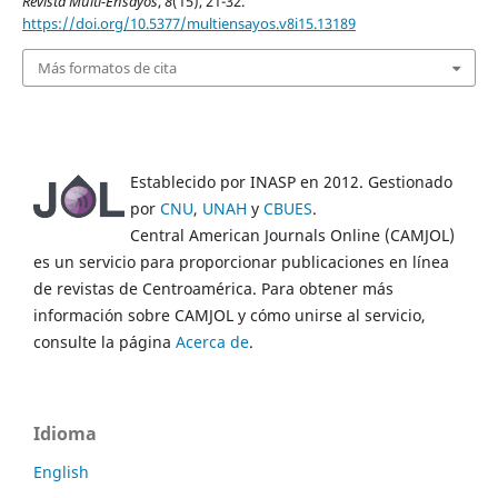
Revista Multi-Ensayos
,
8
(15), 21-32.
https://doi.org/10.5377/multiensayos.v8i15.13189
Más formatos de cita
Establecido por INASP en 2012. Gestionado
por
CNU
,
UNAH
y
CBUES
.
Central American Journals Online (CAMJOL)
es un servicio para proporcionar publicaciones en línea
de revistas de Centroamérica. Para obtener más
información sobre CAMJOL y cómo unirse al servicio,
consulte la página
Acerca de
.
Idioma
English