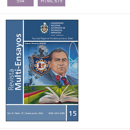
554
HTML 679