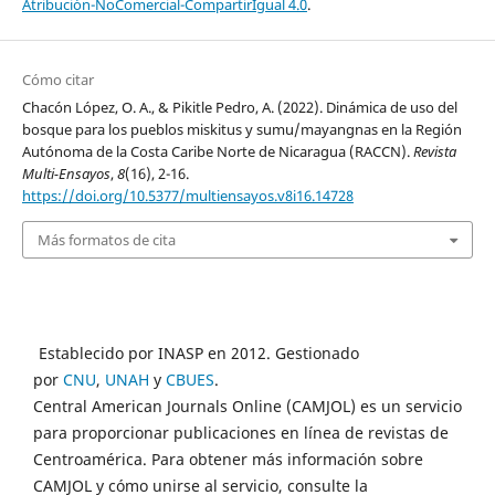
Atribución-NoComercial-CompartirIgual 4.0
.
Cómo citar
Chacón López, O. A., & Pikitle Pedro, A. (2022). Dinámica de uso del
bosque para los pueblos miskitus y sumu/mayangnas en la Región
Autónoma de la Costa Caribe Norte de Nicaragua (RACCN).
Revista
Multi-Ensayos
,
8
(16), 2-16.
https://doi.org/10.5377/multiensayos.v8i16.14728
Más formatos de cita
Establecido por INASP en 2012. Gestionado
por
CNU
,
UNAH
y
CBUES
.
Central American Journals Online (CAMJOL) es un servicio
para proporcionar publicaciones en línea de revistas de
Centroamérica. Para obtener más información sobre
CAMJOL y cómo unirse al servicio, consulte la