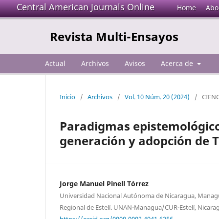
Central American Journals Online
Home
Abo
Revista Multi-Ensayos
Actual
Archivos
Avisos
Acerca de
Inicio
/
Archivos
/
Vol. 10 Núm. 20 (2024)
/
CIEN
Paradigmas epistemológicos
generación y adopción de T
Jorge Manuel Pinell Tórrez
Universidad Nacional Autónoma de Nicaragua, Managua
Regional de Estelí. UNAN-Managua/CUR-Estelí, Nicara
https://orcid.org/0000-0002-4941-6256