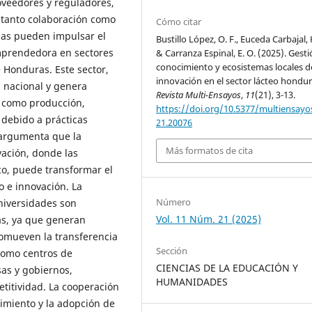
roveedores y reguladores,
r tanto colaboración como
Cómo citar
mas pueden impulsar el
Bustillo López, O. F., Euceda Carbajal, K
mprendedora en sectores
& Carranza Espinal, E. O. (2025). Gesti
conocimiento y ecosistemas locales d
e Honduras. Este sector,
innovación en el sector lácteo hondu
a nacional y genera
Revista Multi-Ensayos
,
11
(21), 3-13.
 como producción,
https://doi.org/10.5377/multiensayos
 debido a prácticas
21.20076
o argumenta que la
Más formatos de cita
ación, donde las
o, puede transformar el
lo e innovación. La
Número
universidades son
Vol. 11 Núm. 21 (2025)
as, ya que generan
romueven la transferencia
Sección
como centros de
CIENCIAS DE LA EDUCACIÓN Y
sas y gobiernos,
HUMANIDADES
titividad. La cooperación
cimiento y la adopción de