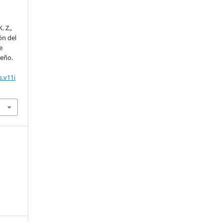
. Z.,
ón del
e
reño.
.v11i