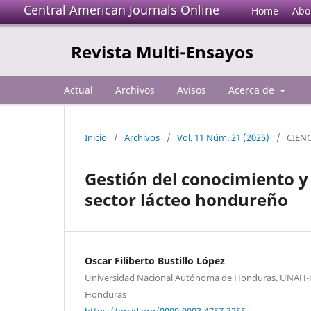
Central American Journals Online
Home
Abo
Revista Multi-Ensayos
Actual
Archivos
Avisos
Acerca de
Inicio
/
Archivos
/
Vol. 11 Núm. 21 (2025)
/
CIEN
Gestión del conocimiento y
sector lácteo hondureño
Oscar Filiberto Bustillo López
Universidad Nacional Autónoma de Honduras. UNAH-C
Honduras
https://orcid.org/0000-0003-4757-3255