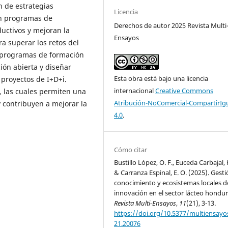
n de estrategias
Licencia
con programas de
Derechos de autor 2025 Revista Multi
uctivos y mejoran la
Ensayos
ra superar los retos del
r programas de formación
ión abierta y diseñar
Esta obra está bajo una licencia
 proyectos de I+D+i.
internacional
Creative Commons
s, las cuales permiten una
Atribución-NoComercial-CompartirIg
 contribuyen a mejorar la
4.0
.
Cómo citar
Bustillo López, O. F., Euceda Carbajal, K
& Carranza Espinal, E. O. (2025). Gesti
conocimiento y ecosistemas locales d
innovación en el sector lácteo hondu
Revista Multi-Ensayos
,
11
(21), 3-13.
https://doi.org/10.5377/multiensayos
21.20076