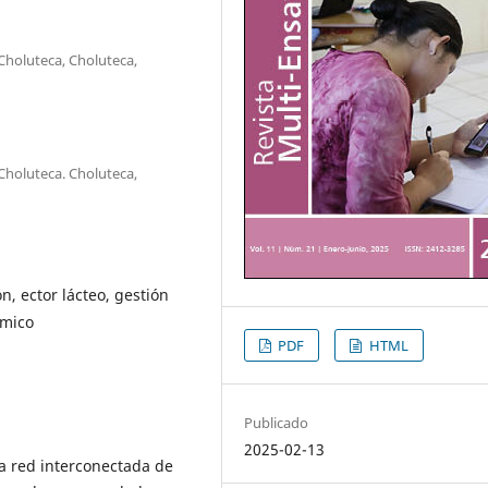
holuteca, Choluteca,
holuteca. Choluteca,
n, ector lácteo, gestión
ómico
PDF
HTML
Publicado
2025-02-13
a red interconectada de