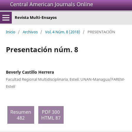
Central American Journals Online
Revista Multi-Ensayos
Inicio
/
Archivos
/
Vol. 4 Núm. 8 (2018)
/
PRESENTACIÓN
Presentación núm. 8
Beverly Castillo Herrera
Facultad Regional Multidisciplinaria, Estelí. UNAN-Managua/FAREM-
Estelí
Resumen
PDF 300
482
HTML 87