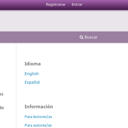
Registrarse
Entrar
Buscar
Idioma
English
Español
ss
a
Información
do
Para lectores/as
Para autores/as