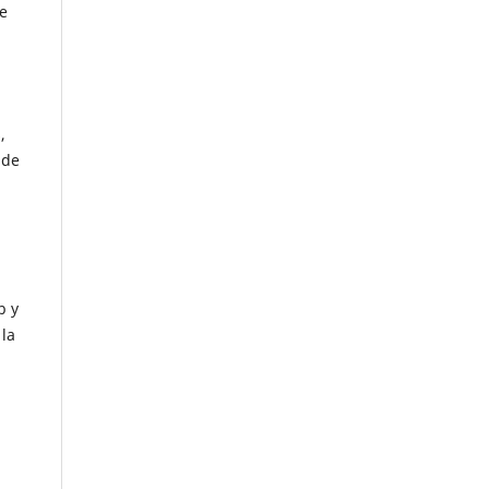
de
,
 de
b y
 la