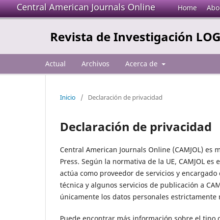
Central American Journals Online
Home
Abo
Revista de Investigación LO
Actual
Archivos
Acerca de
Inicio
/
Declaración de privacidad
Declaración de privacidad
Central American Journals Online (CAMJOL) es m
Press. Según la normativa de la UE, CAMJOL es e
actúa como proveedor de servicios y encargado d
técnica y algunos servicios de publicación a CAM
únicamente los datos personales estrictamente n
Puede encontrar más información sobre el tipo d