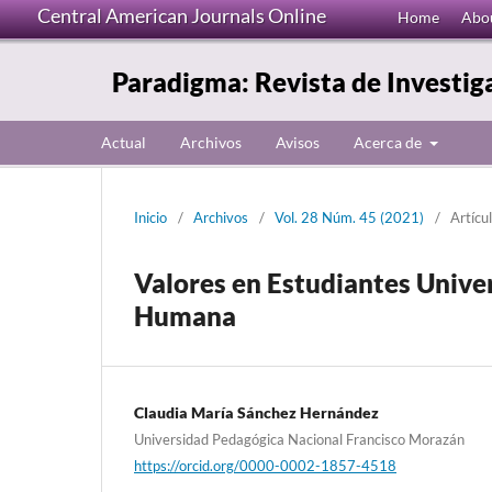
Central American Journals Online
Home
Abo
Paradigma: Revista de Investig
Actual
Archivos
Avisos
Acerca de
Inicio
/
Archivos
/
Vol. 28 Núm. 45 (2021)
/
Artícu
Valores en Estudiantes Univer
Humana
Claudia María Sánchez Hernández
Universidad Pedagógica Nacional Francisco Morazán
https://orcid.org/0000-0002-1857-4518