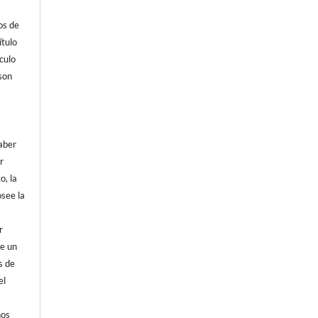
os de
tulo
culo
son
aber
r
o, la
osee la
r
de un
s de
el
hos