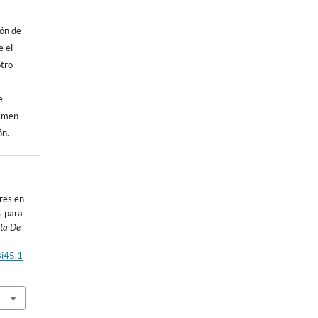
ión de
e el
otro
l
e
vamen
ón.
res en
s para
ta De
8i45.1