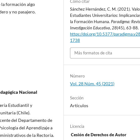
Cómo citar
 la formación algo
Sánchez Hernández, C. M. (2021). Valo
ero y no pasajero.
Estudiantes Universitarios: Implicancia
la Formación Humana.
Paradigma: Revis
Investigación Educativa
,
28
(45), 63-88.
https://doi.org/10.5377/paradigma.v2
1738
Más formatos de cita
Número
Vol. 28 Núm. 45 (2021)
edagógica Nacional
Sección
ía Estudiantil y
Artículos
nitaria (Chile).
cente del Departamento de
Licencia
sicología del Aprendizaje a
Cesión de Derechos de Autor
ministrativos de la Rectoría.