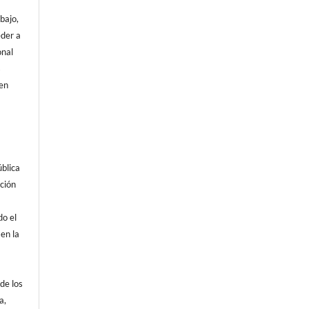
abajo,
eder a
onal
s
den
blica
ación
do el
en la
.
de los
a,