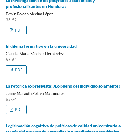
La investigación en los posgrados académicos y
profesionalizantes en Honduras
Edwin Roldan Medina López
33-52
PDF
El dilema formativo en la universidad
Claudia María Sánchez Hernández
53-64
PDF
La retórica expresivista: ¿Lo bueno del individuo solamente?
Jenny Margoth Zelaya Matamoros
65-74
PDF
Legitimación cognitiva de políticas de calidad universitaria a
través del proceso de aprendizaje y rendimiento académico