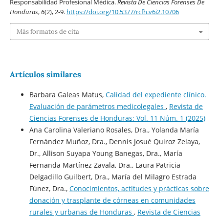
Responsabilidad Profesional Médica.
Revista De Ciencias Forenses De
Honduras
,
6
(2), 2-9.
https://doi.org/10.5377/rcfh.v6i2.10706
Más formatos de cita
Artículos similares
Barbara Galeas Matus,
Calidad del expediente clínico.
Evaluación de parámetros medicolegales
,
Revista de
Ciencias Forenses de Honduras: Vol. 11 Núm. 1 (2025)
Ana Carolina Valeriano Rosales, Dra., Yolanda María
Fernández Muñoz, Dra., Dennis Josué Quiroz Zelaya,
Dr., Allison Suyapa Young Banegas, Dra., María
Fernanda Martínez Zavala, Dra., Laura Patricia
Delgadillo Guilbert, Dra., María del Milagro Estrada
Fúnez, Dra.,
Conocimientos, actitudes y prácticas sobre
donación y trasplante de córneas en comunidades
rurales y urbanas de Honduras
,
Revista de Ciencias