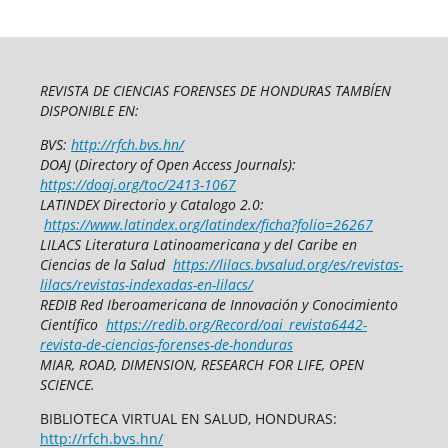
REVISTA DE CIENCIAS FORENSES DE HONDURAS TAMBÍEN
DISPONIBLE EN:
BVS:
http://rfch.bvs.hn/
DOAJ
(
Directory of Open Access Journals):
https://doaj.org/toc/2413-1067
LATINDEX Directorio y Catalogo 2.0:
https://www.latindex.org/latindex/ficha?folio=26267
LILACS Literatura Latinoamericana y del Caribe en
Ciencias de la Salud
https://lilacs.bvsalud.org/es/revistas-
lilacs/revistas-indexadas-en-lilacs/
REDIB Red Iberoamericana de Innovación y Conocimiento
Científico
https://redib.org/Record/oai_revista6442-
revista-de-ciencias-forenses-de-honduras
MIAR, ROAD, DIMENSION, RESEARCH FOR LIFE, OPEN
SCIENCE.
BIBLIOTECA VIRTUAL EN SALUD, HONDURAS:
http://rfch.bvs.hn/