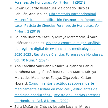
Forenses de Honduras: Vol. 7 Núm. 1 (2021)
Edwin Eduardo Velásquez Maldonado, Nicolás
Sabillón, Ana Molina,
Fibromatosis Intraabdominal
Mesentérica de Identificación Postmortem. Reporte de
caso
,
Revista de Ciencias Forenses de Honduras: Vol.
4 Núm. 2 (2018)
Belinda Bárbara Castillo, Mireya Matamoros, Álvaro
Solórzano Canales,
Violencia contra la mujer. Análisis
del registro digital de evaluaciones medicolegales
2020-2023
,
Revista de Ciencias Forenses de Honduras:
Vol. 10 Núm. 1 (2024)
Ana Carolina Valeriano Rosales, Alejandro Daniel
Barahona Munguía, Bárbara Galeas Matus, Mireya
Mercedes Matamoros Zelaya, Olga Azice Kattán
Howard,
Conocimientos y actitudes sobre muerte
médicamente asistida en médicos y estudiantes de
medicina hondureños.
,
Revista de Ciencias Forenses
de Honduras: Vol. 8 Núm. 1 (2022)
Sofia McCarthy Chávez, Joaquin Lucena, Mireya