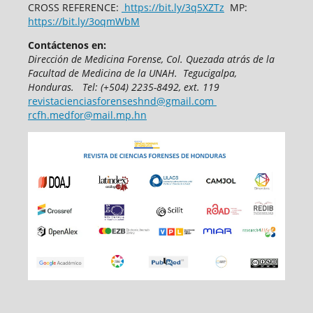
CROSS REFERENCE:
https://bit.ly/3q5XZTz
MP:
https://bit.ly/3oqmWbM
Contáctenos en:
Dirección de Medicina Forense,
Col. Quezada atrás de la
Facultad de Medicina
de la UNAH.
Tegucigalpa,
Honduras.
T
el: (+504) 2235-8492, ext. 119
revistacienciasforenseshnd@gmail.com
rcfh.medfor@mail.mp.hn