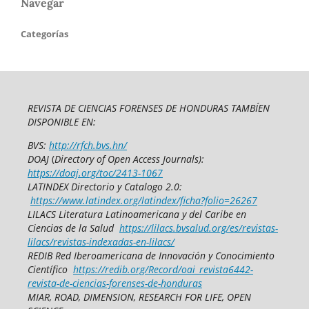
Navegar
Categorías
REVISTA DE CIENCIAS FORENSES DE HONDURAS TAMBÍEN
DISPONIBLE EN:
BVS:
http://rfch.bvs.hn/
DOAJ
(
Directory of Open Access Journals):
https://doaj.org/toc/2413-1067
LATINDEX Directorio y Catalogo 2.0:
https://www.latindex.org/latindex/ficha?folio=26267
LILACS Literatura Latinoamericana y del Caribe en
Ciencias de la Salud
https://lilacs.bvsalud.org/es/revistas-
lilacs/revistas-indexadas-en-lilacs/
REDIB Red Iberoamericana de Innovación y Conocimiento
Científico
https://redib.org/Record/oai_revista6442-
revista-de-ciencias-forenses-de-honduras
MIAR, ROAD, DIMENSION, RESEARCH FOR LIFE, OPEN