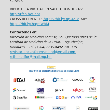
SCIENCE.
BIBLIOTECA VIRTUAL EN SALUD, HONDURAS:
http://rfch.bvs.hn/
CROSS REFERENCE:
https://bit.ly/3q5XZTz
MP:
https://bit.ly/3oqmWbM
Contáctenos en:
Dirección de Medicina Forense,
Col. Quezada atrás de la
Facultad de Medicina
de la UNAH.
Tegucigalpa,
Honduras.
T
el: (+504) 2235-8492, ext. 119
revistacienciasforenseshnd@gmail.com
rcfh.medfor@mail.mp.hn