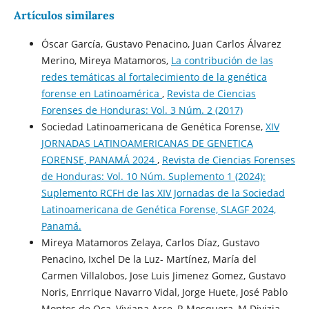
Artículos similares
Óscar García, Gustavo Penacino, Juan Carlos Álvarez
Merino, Mireya Matamoros,
La contribución de las
redes temáticas al fortalecimiento de la genética
forense en Latinoamérica
,
Revista de Ciencias
Forenses de Honduras: Vol. 3 Núm. 2 (2017)
Sociedad Latinoamericana de Genética Forense,
XIV
JORNADAS LATINOAMERICANAS DE GENETICA
FORENSE, PANAMÁ 2024
,
Revista de Ciencias Forenses
de Honduras: Vol. 10 Núm. Suplemento 1 (2024):
Suplemento RCFH de las XIV Jornadas de la Sociedad
Latinoamericana de Genética Forense, SLAGF 2024,
Panamá.
Mireya Matamoros Zelaya, Carlos Díaz, Gustavo
Penacino, Ixchel De la Luz- Martínez, María del
Carmen Villalobos, Jose Luis Jimenez Gomez, Gustavo
Noris, Enrrique Navarro Vidal, Jorge Huete, José Pablo
Montes de Oca, Viviana Arce, R Mosquera, M Divizia,