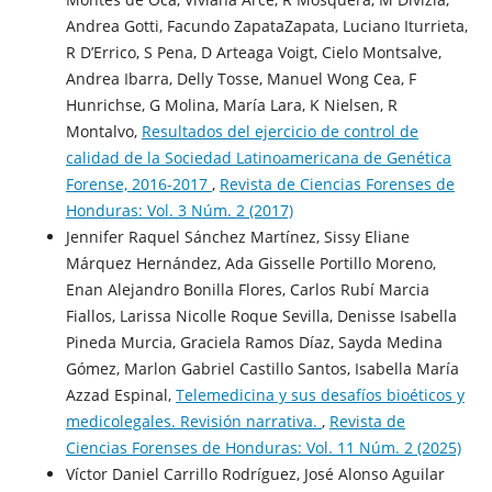
Andrea Gotti, Facundo ZapataZapata, Luciano Iturrieta,
R D’Errico, S Pena, D Arteaga Voigt, Cielo Montsalve,
Andrea Ibarra, Delly Tosse, Manuel Wong Cea, F
Hunrichse, G Molina, María Lara, K Nielsen, R
Montalvo,
Resultados del ejercicio de control de
calidad de la Sociedad Latinoamericana de Genética
Forense, 2016-2017
,
Revista de Ciencias Forenses de
Honduras: Vol. 3 Núm. 2 (2017)
Jennifer Raquel Sánchez Martínez, Sissy Eliane
Márquez Hernández, Ada Gisselle Portillo Moreno,
Enan Alejandro Bonilla Flores, Carlos Rubí Marcia
Fiallos, Larissa Nicolle Roque Sevilla, Denisse Isabella
Pineda Murcia, Graciela Ramos Díaz, Sayda Medina
Gómez, Marlon Gabriel Castillo Santos, Isabella María
Azzad Espinal,
Telemedicina y sus desafíos bioéticos y
medicolegales. Revisión narrativa.
,
Revista de
Ciencias Forenses de Honduras: Vol. 11 Núm. 2 (2025)
Víctor Daniel Carrillo Rodríguez, José Alonso Aguilar