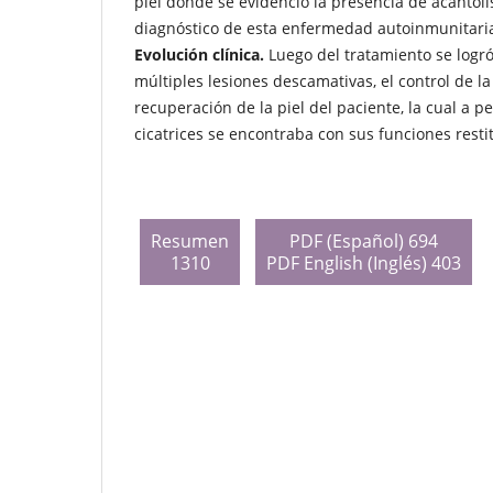
piel donde se evidenció la presencia de acantóli
diagnóstico de esta enfermedad autoinmunitari
Evolución clínica.
Luego del tratamiento se logr
múltiples lesiones descamativas, el control de la 
recuperación de la piel del paciente, la cual a 
cicatrices se encontraba con sus funciones resti
Resumen
PDF (Español) 694
1310
PDF English (Inglés) 403