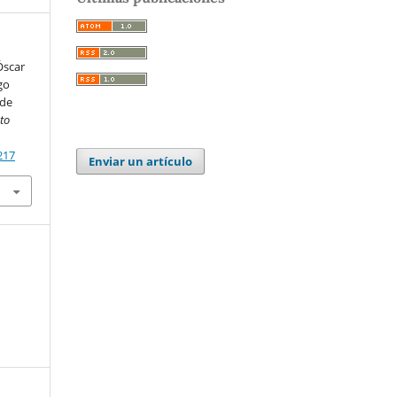
 Óscar
igo
 de
uto
217
Enviar un artículo