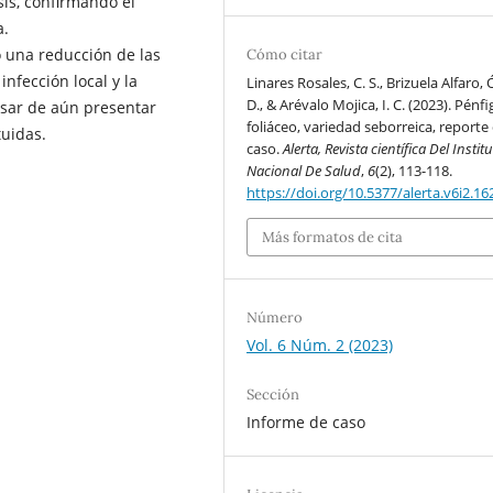
sis, confirmando el
a.
ó una reducción de las
Cómo citar
infección local y la
Linares Rosales, C. S., Brizuela Alfaro,
D., & Arévalo Mojica, I. C. (2023). Pénf
pesar de aún presentar
foliáceo, variedad seborreica, reporte
tuidas.
caso.
Alerta, Revista científica Del Instit
Nacional De Salud
,
6
(2), 113-118.
https://doi.org/10.5377/alerta.v6i2.16
Más formatos de cita
Número
Vol. 6 Núm. 2 (2023)
Sección
Informe de caso