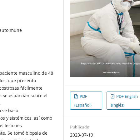
 autoimune
paciente masculino de 48
dos, que presentó
costrosas fácilmente
e se esparcían sobre el
PDF
PDF English
.
(Español)
(Inglés)
o se basó
os y sistémicos, así como
as lesiones
Publicado
nte. Se tomó biopsia de
2023-07-19