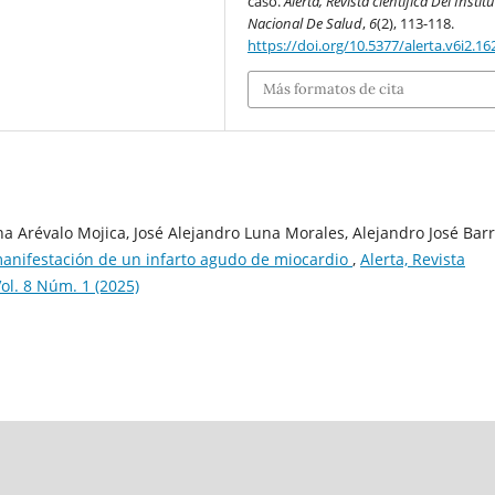
caso.
Alerta, Revista científica Del Instit
Nacional De Salud
,
6
(2), 113-118.
https://doi.org/10.5377/alerta.v6i2.16
Más formatos de cita
ina Arévalo Mojica, José Alejandro Luna Morales, Alejandro José Bar
manifestación de un infarto agudo de miocardio
,
Alerta, Revista
Vol. 8 Núm. 1 (2025)