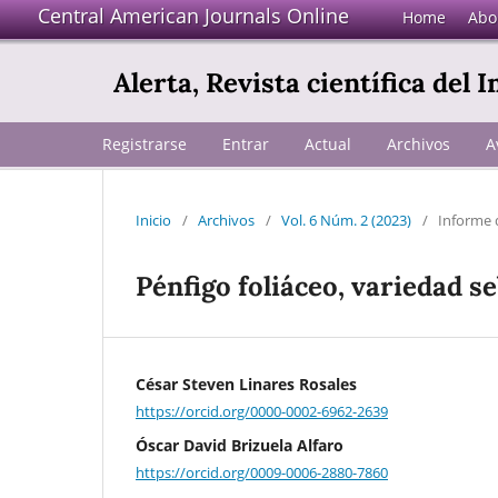
Central American Journals Online
Home
Abo
Alerta, Revista científica del 
Registrarse
Entrar
Actual
Archivos
A
Inicio
/
Archivos
/
Vol. 6 Núm. 2 (2023)
/
Informe 
Pénfigo foliáceo, variedad s
César Steven Linares Rosales
https://orcid.org/0000-0002-6962-2639
Óscar David Brizuela Alfaro
https://orcid.org/0009-0006-2880-7860