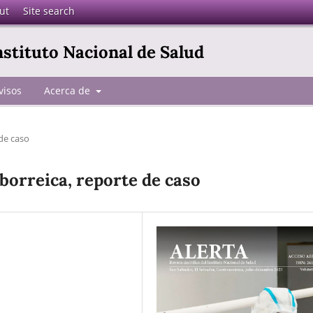
ut
Site search
Instituto Nacional de Salud
visos
Acerca de
de caso
eborreica, reporte de caso