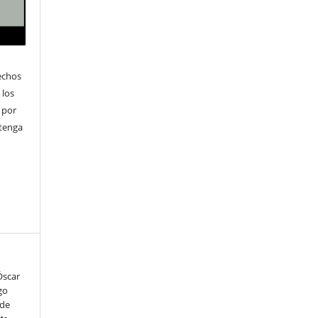
echos
 los
 por
ntenga
 Óscar
igo
 de