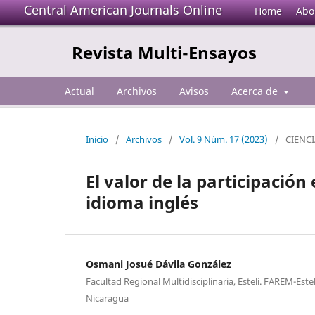
Central American Journals Online
Home
Abo
Revista Multi-Ensayos
Actual
Archivos
Avisos
Acerca de
Inicio
/
Archivos
/
Vol. 9 Núm. 17 (2023)
/
CIENC
El valor de la participación
idioma inglés
Osmani Josué Dávila González
Facultad Regional Multidisciplinaria, Estelí. FAREM-E
Nicaragua