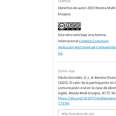
Licencia
Derechos de autor 2023 Revista Multi
Ensayos
Esta obra está bajo una licencia
internacional
Creative Commons
Atribución-NoComercial-CompartirIg
4.0
.
Cómo citar
Dávila González, O. J., & Barrera Ovan
(2023). El valor de la participación en l
comunicación oral en la clase de idio
inglés.
Revista Multi-Ensayos
,
9
(17), 50
https://doi.org/10.5377/multiensayos
7.15741
Más formatos de cita