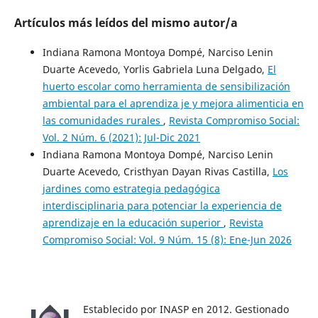
Artículos más leídos del mismo autor/a
Indiana Ramona Montoya Dompé, Narciso Lenin
Duarte Acevedo, Yorlis Gabriela Luna Delgado,
El
huerto escolar como herramienta de sensibilización
ambiental para el aprendiza je y mejora alimenticia en
las comunidades rurales
,
Revista Compromiso Social:
Vol. 2 Núm. 6 (2021): Jul-Dic 2021
Indiana Ramona Montoya Dompé, Narciso Lenin
Duarte Acevedo, Cristhyan Dayan Rivas Castilla,
Los
jardines como estrategia pedagógica
interdisciplinaria para potenciar la experiencia de
aprendizaje en la educación superior
,
Revista
Compromiso Social: Vol. 9 Núm. 15 (8): Ene-Jun 2026
Establecido por INASP en 2012. Gestionado