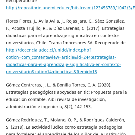
Recuperado de
http://repositorio.unemi.edu.ec/bitstream/123456789/10
Flores Flores, J., Ávila Ávila, J., Rojas Jara, C., Sáez González,
F., Acosta Trujillo, R., & Díaz Larenas, C. (2017). Estrategias
didácticas para el aprendizaje significativo en contextos
universitarios. Chile: Trama Impresores SA. Recuperado de
http://docencia.udec.cl/unidd/index.php?
option=com_content&view=article&id=244:estrategias-
didacticas-para-el-aprendizaje-significativo-en-contexto-
universitario&catid=14:didacticas&Itemid=18
Gómez Contreras, J. L., & Bonilla Torres, C. A. (2020).
Estrategias pedagógicas apoyadas en tic: Propuesta para la
educación contable. Aibi revista de investigación,
administración e ingeniería, 8(2), 142-153.
Gómez Rodríguez, T., Molano, O. P., & Rodríguez Calderón,
S. (2018). La actividad lúdica como estrategia pedagógica
para fortalecer el aprendizaje de los niños de la Institución