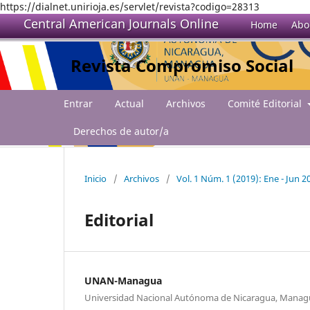
https://dialnet.unirioja.es/servlet/revista?codigo=28313
Central American Journals Online
Home
Abo
Revista Compromiso Social
Entrar
Actual
Archivos
Comité Editorial
Derechos de autor/a
Inicio
/
Archivos
/
Vol. 1 Núm. 1 (2019): Ene - Jun 2
Editorial
UNAN-Managua
Universidad Nacional Autónoma de Nicaragua, Man