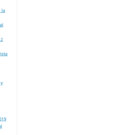
 la
al
 2
ista
 y
2019
al