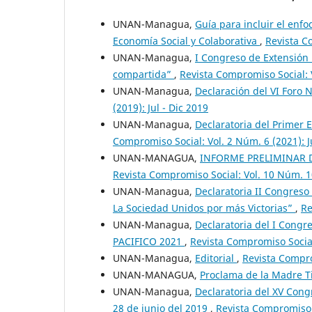
UNAN-Managua,
Guía para incluir el enf
Economía Social y Colaborativa
,
Revista C
UNAN-Managua,
I Congreso de Extensión 
compartida”
,
Revista Compromiso Social: V
UNAN-Managua,
Declaración del VI Foro 
(2019): Jul - Dic 2019
UNAN-Managua,
Declaratoria del Primer 
Compromiso Social: Vol. 2 Núm. 6 (2021): J
UNAN-MANAGUA,
INFORME PRELIMINAR 
Revista Compromiso Social: Vol. 10 Núm. 10
UNAN-Managua,
Declaratoria II Congreso
La Sociedad Unidos por más Victorias”
,
Re
UNAN-Managua,
Declaratoria del I Congr
PACIFICO 2021
,
Revista Compromiso Social:
UNAN-Managua,
Editorial
,
Revista Compro
UNAN-MANAGUA,
Proclama de la Madre T
UNAN-Managua,
Declaratoria del XV Cong
28 de junio del 2019
,
Revista Compromiso S