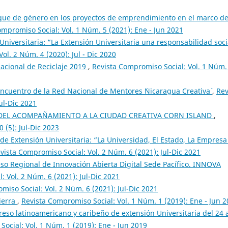
oque de género en los proyectos de emprendimiento en el marco de
ompromiso Social: Vol. 1 Núm. 5 (2021): Ene - Jun 2021
Universitaria: “La Extensión Universitaria una responsabilidad soci
ol. 2 Núm. 4 (2020): Jul - Dic 2020
Nacional de Reciclaje 2019
,
Revista Compromiso Social: Vol. 1 Núm.
Encuentro de la Red Nacional de Mentores ¨Nicaragua Creativa¨
,
Rev
ul-Dic 2021
DEL ACOMPAÑAMIENTO A LA CIUDAD CREATIVA CORN ISLAND
,
 (5): Jul-Dic 2023
 de Extensión Universitaria: “La Universidad, El Estado, La Empresa
vista Compromiso Social: Vol. 2 Núm. 6 (2021): Jul-Dic 2021
eso Regional de Innovación Abierta Digital Sede Pacífico. INNOVA
 Vol. 2 Núm. 6 (2021): Jul-Dic 2021
miso Social: Vol. 2 Núm. 6 (2021): Jul-Dic 2021
ierra
,
Revista Compromiso Social: Vol. 1 Núm. 1 (2019): Ene - Jun 
reso latinoamericano y caribeño de extensión Universitaria del 24 
ocial: Vol. 1 Núm. 1 (2019): Ene - Jun 2019