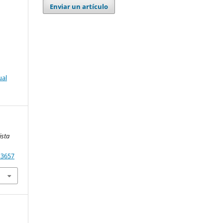
Enviar un artículo
ual
ista
13657