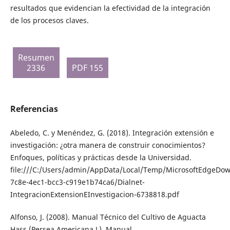
resultados que evidencian la efectividad de la integración
de los procesos claves.
Resumen
2336
PDF 155
Referencias
Abeledo, C. y Menéndez, G. (2018). Integración extensión e
investigación: ¿otra manera de construir conocimientos?
Enfoques, políticas y prácticas desde la Universidad.
file:///C:/Users/admin/AppData/Local/Temp/MicrosoftEdgeDow
7c8e-4ec1-bcc3-c919e1b74ca6/Dialnet-
IntegracionExtensionEInvestigacion-6738818.pdf
Alfonso, J. (2008). Manual Técnico del Cultivo de Aguacta
Hass (Persea Americana L). Manual.