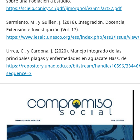
sobre una Población a Estudio.
https://scielo.conicyt.cl/pdf/ijmorphol/v35n1/art37.pdf
Sarmiento, M., y Guillen, J. (2016). Integración, Docencia,
Extensión e Investigación (Vol. 17).
https://www.iesalc.unesco.org/ess/index.php/ess3/issue/view/
Urrea, C., y Cardona, J. (2020). Manejo integrado de las
principales plagas y enfermedades en aguacate Hass. de
https://repository.unad.edu.co/bitstream/handle/10596/3844
sequence=3