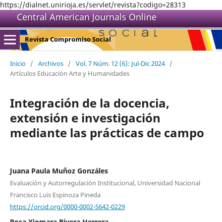
https://dialnet.unirioja.es/servlet/revista?codigo=28313
Central American Journals Online
Revista Compromiso Social
Inicio
/
Archivos
/
Vol. 7 Núm. 12 (6): Jul-Dic 2024
/
Artículos Educación Arte y Humanidades
Integración de la docencia,
extensión e investigación
mediante las prácticas de campo
Juana Paula Muñoz Gonzáles
Evaluación y Autorregulación Institucional, Universidad Nacional
Francisco Luis Espinoza Pineda
https://orcid.org/0000-0002-5642-0229
Rosa Xiomara Rivera Herrera