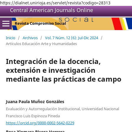
https://dialnet.unirioja.es/servlet/revista?codigo=28313
Central American Journals Online
Revista Compromiso Social
Inicio
/
Archivos
/
Vol. 7 Núm. 12 (6): Jul-Dic 2024
/
Artículos Educación Arte y Humanidades
Integración de la docencia,
extensión e investigación
mediante las prácticas de campo
Juana Paula Muñoz Gonzáles
Evaluación y Autorregulación Institucional, Universidad Nacional
Francisco Luis Espinoza Pineda
https://orcid.org/0000-0002-5642-0229
Rosa Xiomara Rivera Herrera