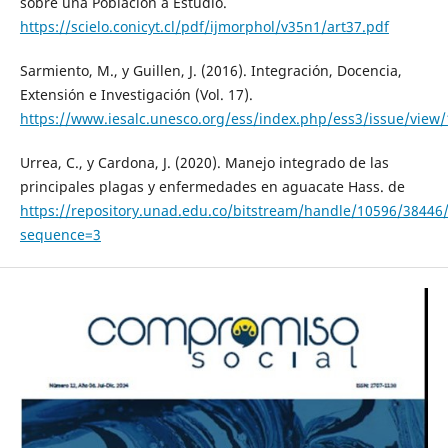
sobre una Población a Estudio.
https://scielo.conicyt.cl/pdf/ijmorphol/v35n1/art37.pdf
Sarmiento, M., y Guillen, J. (2016). Integración, Docencia,
Extensión e Investigación (Vol. 17).
https://www.iesalc.unesco.org/ess/index.php/ess3/issue/view/
Urrea, C., y Cardona, J. (2020). Manejo integrado de las
principales plagas y enfermedades en aguacate Hass. de
https://repository.unad.edu.co/bitstream/handle/10596/3844
sequence=3