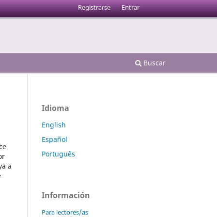
Registrarse
Entrar
Buscar
Idioma
English
Español
ce
Português
or
ya a
e
Información
Para lectores/as