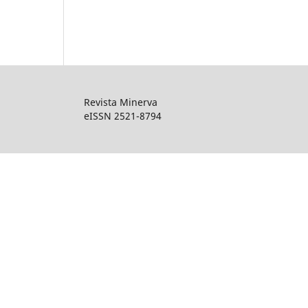
Revista Minerva
eISSN 2521-8794