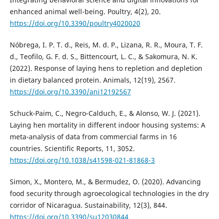
enhanced animal well-being. Poultry, 4(2), 20.
https://doi.org/10.3390/poultry4020020
Nóbrega, I. P. T. d., Reis, M. d. P., Lizana, R. R., Moura, T. F.
d., Teofilo, G. F. d. S., Bittencourt, L. C., & Sakomura, N. K.
(2022). Response of laying hens to repletion and depletion
in dietary balanced protein. Animals, 12(19), 2567.
https://doi.org/10.3390/ani12192567
Schuck-Paim, C., Negro-Calduch, E., & Alonso, W. J. (2021).
Laying hen mortality in different indoor housing systems: A
meta-analysis of data from commercial farms in 16
countries. Scientific Reports, 11, 3052.
https://doi.org/10.1038/s41598-021-81868-3
Simon, X., Montero, M., & Bermudez, O. (2020). Advancing
food security through agroecological technologies in the dry
corridor of Nicaragua. Sustainability, 12(3), 844.
https://doi.org/10.3390/su12030844