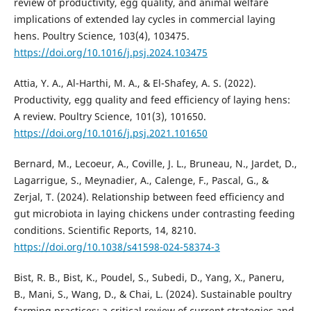
review of productivity, egg quality, and animal welfare
implications of extended lay cycles in commercial laying
hens. Poultry Science, 103(4), 103475.
https://doi.org/10.1016/j.psj.2024.103475
Attia, Y. A., Al-Harthi, M. A., & El-Shafey, A. S. (2022).
Productivity, egg quality and feed efficiency of laying hens:
A review. Poultry Science, 101(3), 101650.
https://doi.org/10.1016/j.psj.2021.101650
Bernard, M., Lecoeur, A., Coville, J. L., Bruneau, N., Jardet, D.,
Lagarrigue, S., Meynadier, A., Calenge, F., Pascal, G., &
Zerjal, T. (2024). Relationship between feed efficiency and
gut microbiota in laying chickens under contrasting feeding
conditions. Scientific Reports, 14, 8210.
https://doi.org/10.1038/s41598-024-58374-3
Bist, R. B., Bist, K., Poudel, S., Subedi, D., Yang, X., Paneru,
B., Mani, S., Wang, D., & Chai, L. (2024). Sustainable poultry
farming practices: a critical review of current strategies and