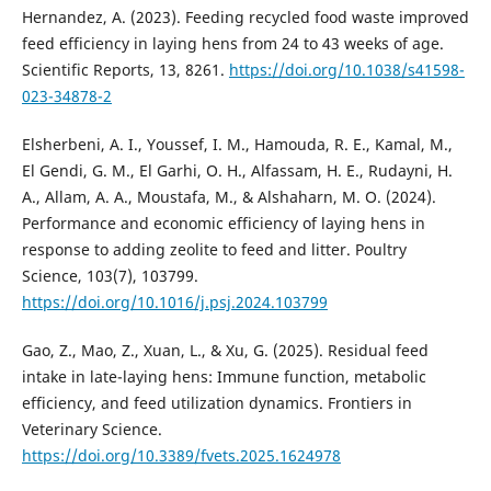
Hernandez, A. (2023). Feeding recycled food waste improved
feed efficiency in laying hens from 24 to 43 weeks of age.
Scientific Reports, 13, 8261.
https://doi.org/10.1038/s41598-
023-34878-2
Elsherbeni, A. I., Youssef, I. M., Hamouda, R. E., Kamal, M.,
El Gendi, G. M., El Garhi, O. H., Alfassam, H. E., Rudayni, H.
A., Allam, A. A., Moustafa, M., & Alshaharn, M. O. (2024).
Performance and economic efficiency of laying hens in
response to adding zeolite to feed and litter. Poultry
Science, 103(7), 103799.
https://doi.org/10.1016/j.psj.2024.103799
Gao, Z., Mao, Z., Xuan, L., & Xu, G. (2025). Residual feed
intake in late-laying hens: Immune function, metabolic
efficiency, and feed utilization dynamics. Frontiers in
Veterinary Science.
https://doi.org/10.3389/fvets.2025.1624978