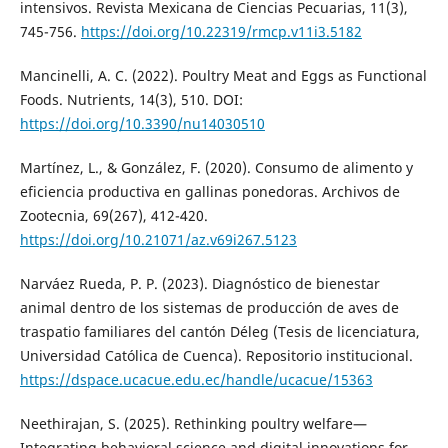
intensivos. Revista Mexicana de Ciencias Pecuarias, 11(3),
745-756.
https://doi.org/10.22319/rmcp.v11i3.5182
Mancinelli, A. C. (2022). Poultry Meat and Eggs as Functional
Foods. Nutrients, 14(3), 510. DOI:
https://doi.org/10.3390/nu14030510
Martínez, L., & González, F. (2020). Consumo de alimento y
eficiencia productiva en gallinas ponedoras. Archivos de
Zootecnia, 69(267), 412-420.
https://doi.org/10.21071/az.v69i267.5123
Narváez Rueda, P. P. (2023). Diagnóstico de bienestar
animal dentro de los sistemas de producción de aves de
traspatio familiares del cantón Déleg (Tesis de licenciatura,
Universidad Católica de Cuenca). Repositorio institucional.
https://dspace.ucacue.edu.ec/handle/ucacue/15363
Neethirajan, S. (2025). Rethinking poultry welfare—
Integrating behavioral science and digital innovations for