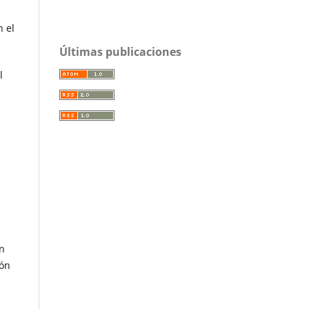
n el
Últimas publicaciones
l
ón
ión