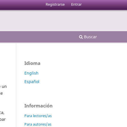
Registrarse
Entrar
Buscar
Idioma
English
Español
e un
ue
Información
ca,
Para lectores/as
par
Para autores/as