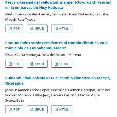
Pesca artesanal del yellowtail snapper (Ocyurus chrysurus)
en la embarcación Nisy Katiusca
Néstor Joel González-Alemán, Julio César Aráuz-Gutiérrez, Katiuska
Magaly Ruiz-Tinoco
PDF
EPUB
HTML
Comunidades verdes resilientes al cambio climático en el
municipio de Las Sabanas, Madríz
Bislan García Montoya, Delia del Socorro Moreno
PDF
EPUB
HTML
Vulnerabilidad apícola ante el cambio climático en Madriz,
Nicaragua
Joaquín Ramón Larios López, Noemí del Carmen Obregón, Delia del
Socorro Moreno , Cliffor Jerry Herrera Castrillo, Martha Miurel
Suárez-Soza
PDF
EPUB
HTML