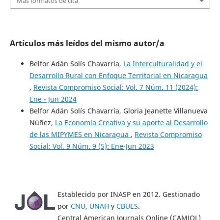
Más formatos de cita
Artículos más leídos del mismo autor/a
Belfor Adán Solís Chavarría,
La Interculturalidad y el
Desarrollo Rural con Enfoque Territorial en Nicaragua
,
Revista Compromiso Social: Vol. 7 Núm. 11 (2024):
Ene - Jun 2024
Belfor Adán Solís Chavarría, Gloria Jeanette Villanueva
Núñez,
La Economía Creativa y su aporte al Desarrollo
de las MIPYMES en Nicaragua
,
Revista Compromiso
Social: Vol. 9 Núm. 9 (5): Ene-Jun 2023
Establecido por INASP en 2012. Gestionado
por
CNU
,
UNAH
y
CBUES
.
Central American Journals Online (CAMJOL)