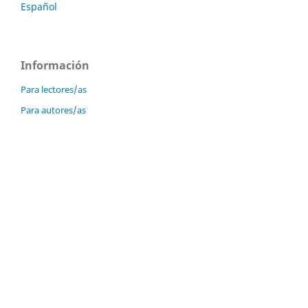
Español
Información
Para lectores/as
Para autores/as
Últimas publicaciones
Innovare: Revista de ciencia y tecnología