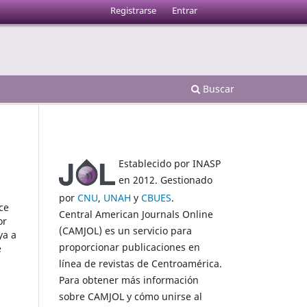
Registrarse
Entrar
Buscar
Establecido por INASP
en 2012. Gestionado
por
CNU
,
UNAH
y
CBUES
.
ce
Central American Journals Online
or
(CAMJOL) es un servicio para
ya a
proporcionar publicaciones en
e
línea de revistas de Centroamérica.
Para obtener más información
sobre CAMJOL y cómo unirse al