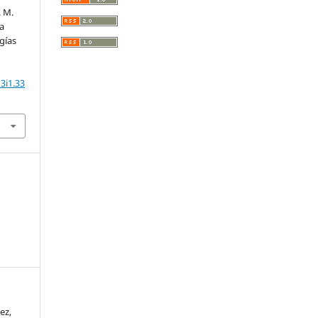
. M.
la
gías
3i1.33
ez,