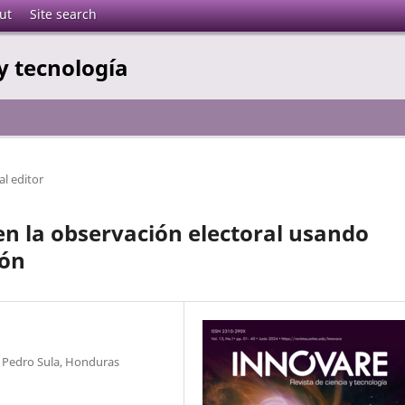
ut
Site search
y tecnología
al editor
en la observación electoral usando
ión
n Pedro Sula, Honduras