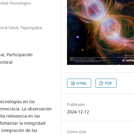
rsidad Tecnológica
a la Salud, Tegucigalpa,
l, Participación
ectoral
HTML
PDF
tecnologías en los
Publicado
 democracia. La observación
2024-12-12
ia relevancia en las
fomentar la integridad
a integración de las
Cómo citar