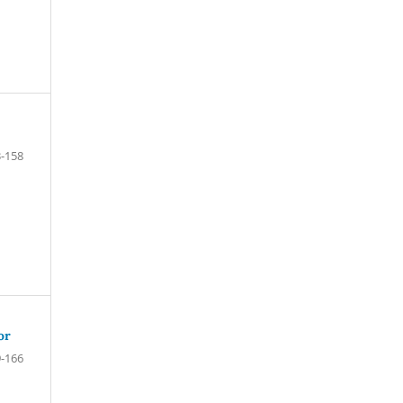
-158
or
-166