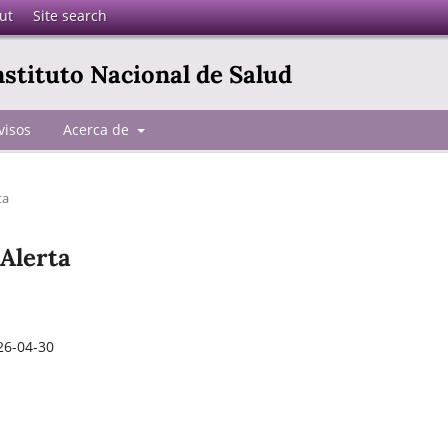
ut
Site search
Instituto Nacional de Salud
visos
Acerca de
ta
 Alerta
26-04-30