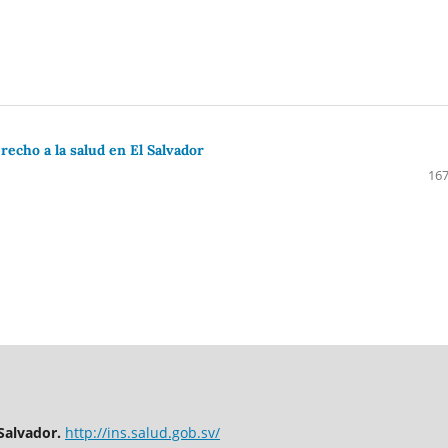
erecho a la salud en El Salvador
167
Salvador.
http://ins.salud.gob.sv/