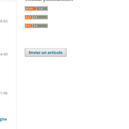
78-83
Enviar un artículo
84-90
91-96
igna