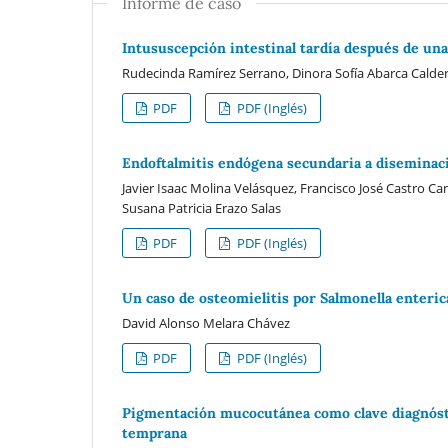
Informe de caso
Intususcepción intestinal tardía después de una
Rudecinda Ramírez Serrano, Dinora Sofía Abarca Calde
PDF
PDF (Inglés)
Endoftalmitis endógena secundaria a diseminac
Javier Isaac Molina Velásquez, Francisco José Castro Ca
Susana Patricia Erazo Salas
PDF
PDF (Inglés)
Un caso de osteomielitis por Salmonella enteric
David Alonso Melara Chávez
PDF
PDF (Inglés)
Pigmentación mucocutánea como clave diagnóst
temprana