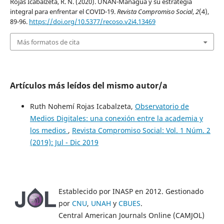
Rojas Icabalzeta, R. N. (2020). UNAN-Managua y su estrategia
integral para enfrentar el COVID-19.
Revista Compromiso Social
,
2
(4),
89-96.
https://doi.org/10.5377/recoso.v2i4.13469
Más formatos de cita
Artículos más leídos del mismo autor/a
Ruth Nohemí Rojas Icabalzeta,
Observatorio de
Medios Digitales: una conexión entre la academia y
los medios
,
Revista Compromiso Social: Vol. 1 Núm. 2
(2019): Jul - Dic 2019
Establecido por INASP en 2012. Gestionado
por
CNU
,
UNAH
y
CBUES
.
Central American Journals Online (CAMJOL)