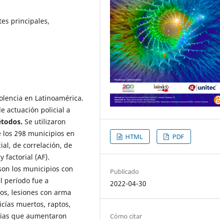
es principales,
olencia en Latinoamérica.
de actuación policial a
todos.
Se utilizaron
e los 298 municipios en
HTML
PDF
ial, de correlación, de
 factorial (AF).
 son los municipios con
Publicado
l período fue a
2022-04-30
os, lesiones con arma
cías muertos, raptos,
encias que aumentaron
Cómo citar