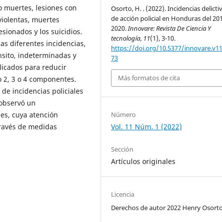
 o muertes, lesiones con
Osorto, H. . (2022). Incidencias delicti
de acción policial en Honduras del 20
violentas, muertes
2020.
Innovare: Revista De Ciencia Y
sionados y los suicidios.
tecnología
,
11
(1), 3-10.
las diferentes incidencias,
https://doi.org/10.5377/innovare.v11
nsito, indeterminadas y
73
licados para reducir
Más formatos de cita
o 2, 3 o 4 componentes.
de incidencias policiales
 observó un
Número
es, cuya atención
Vol. 11 Núm. 1 (2022)
través de medidas
Sección
Artículos originales
Licencia
Derechos de autor 2022 Henry Osort